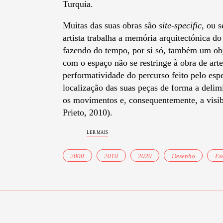
Turquia.
Muitas das suas obras são
site-specific
, ou 
artista trabalha a memória arquitectónica do
fazendo do tempo, por si só, também um obj
com o espaço não se restringe à obra de art
performatividade do percurso feito pelo espec
localização das suas peças de forma a delimi
os movimentos e, consequentemente, a visi
Prieto, 2010).
ler mais
2000
2010
2020
Desenho
Es