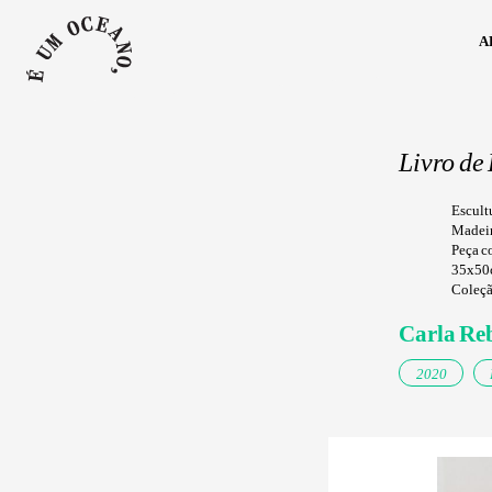
a
Livro de
Escultu
Madeir
Peça c
35x50c
Coleção
Carla Re
2020