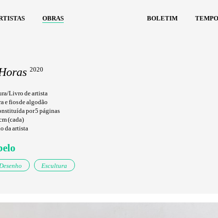
rtistas
obras
boletim
tempo
 Horas
2020
ra/Livro de artista
a e fios de algodão
onstituída por 5 páginas
m (cada)
 da artista
belo
Desenho
Escultura