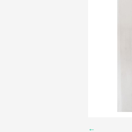
onçalves
←