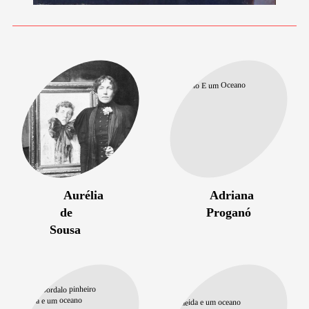
Aurélia
Adriana
de
Proganó
Sousa