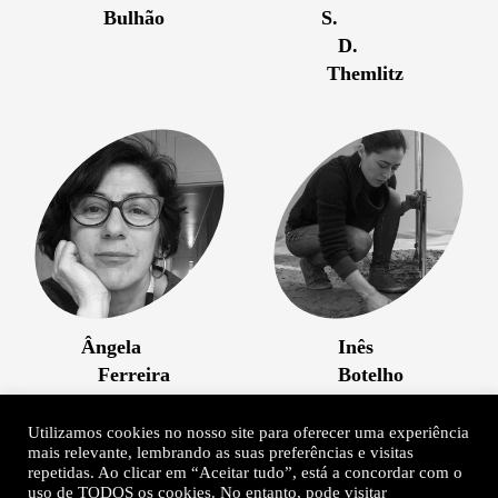
Bulhão
S.
D.
Themlitz
Ângela
Inês
Ferreira
Botelho
Utilizamos cookies no nosso site para oferecer uma experiência
mais relevante, lembrando as suas preferências e visitas
Sobre
Contactos
repetidas. Ao clicar em “Aceitar tudo”, está a concordar com o
Título de Isabel Carvalho
Newsletter
uso de TODOS os cookies. No entanto, pode visitar