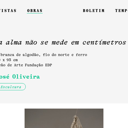
tistas
obras
boletim
temp
a alma não se mede em centímetros
 branca de algodão, fio do norte e ferro
0 x 93 cm
ção de Arte Fundação EDP
osé Oliveira
Escultura