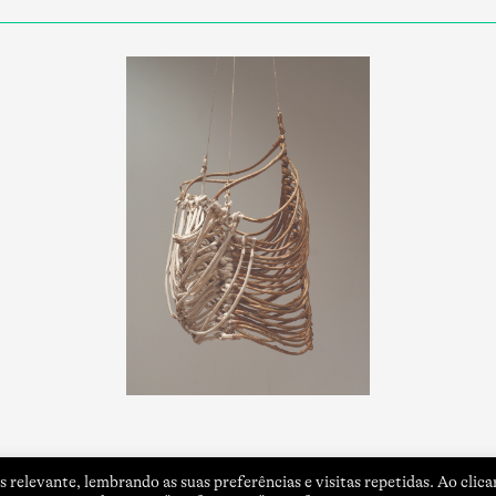
 relevante, lembrando as suas preferências e visitas repetidas. Ao clica