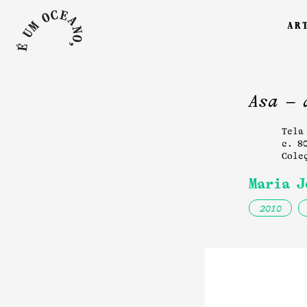
ar
Asa – 
Tela
c. 8
Cole
Maria J
2010