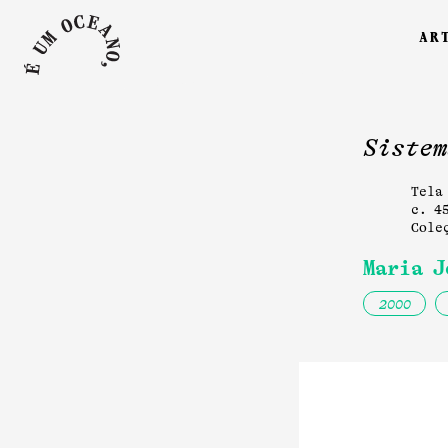
ar
Sistem
Tela
c. 4
Cole
Maria J
2000