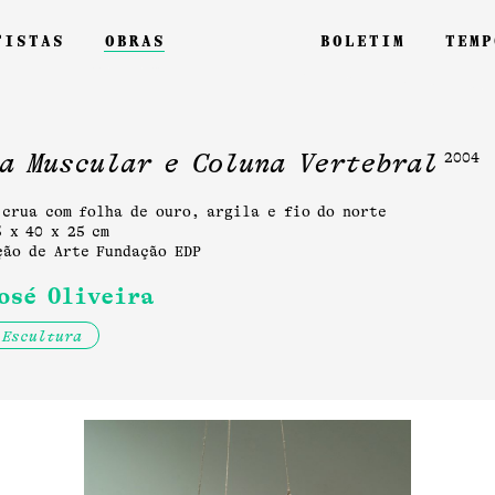
tistas
obras
boletim
temp
a Muscular e Coluna Vertebral
2004
 crua com folha de ouro, argila e fio do norte
5 x 40 x 25 cm
ção de Arte Fundação EDP
osé Oliveira
Escultura