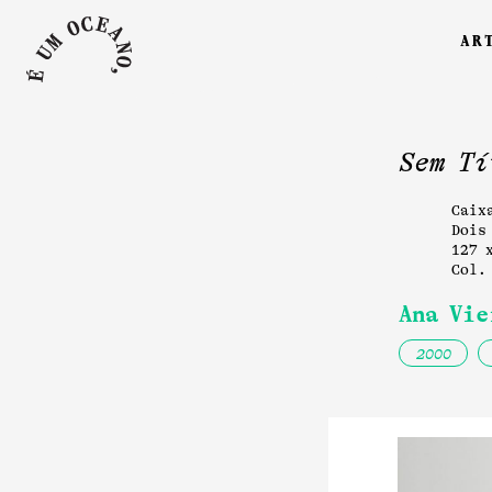
ar
Sem Tí
Caix
Dois
127 
Col.
Ana Vie
2000