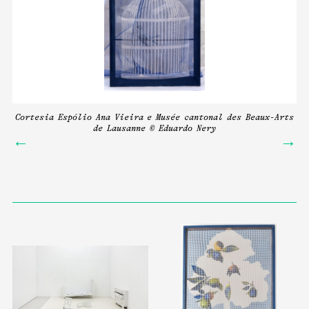
rts
Cortesia Espólio Ana Vieira e Musée cantonal des Beaux-Arts
Co
de Lausanne © Eduardo Nery
←
→