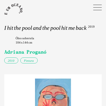
I hit the pool and the pool hit me back
2019
Óleo sobre tela
104 x 144 cm
Adriana Proganó
2010
Pintura