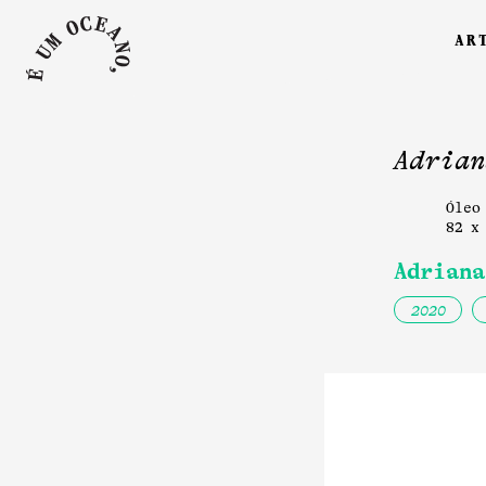
ar
Adrian
Óleo
82 x
Adriana
2020