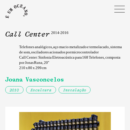
Call Center
2014-2016
Telefones analógicos, aço macio metalizado e termolacado, sistema
de som, osciladores acionados por microcontrolador
Call Center: Sinfonia Eletroacústica para 168 Telefones, composta
por Jonas Runa, 20''
210 x 80 x 299 cm
Joana Vasconcelos
2010
Escultura
Instalação