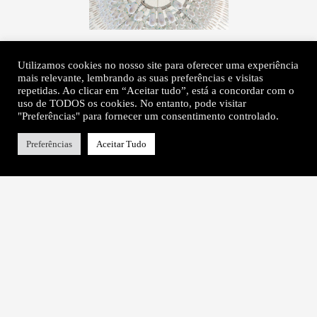
Utilizamos cookies no nosso site para oferecer uma experiência
mais relevante, lembrando as suas preferências e visitas
repetidas. Ao clicar em “Aceitar tudo”, está a concordar com o
uso de TODOS os cookies. No entanto, pode visitar
"Preferências" para fornecer um consentimento controlado.
Preferências
Aceitar Tudo
Sobre
Contactos
Título de Isabel Carvalho
Newsletter
Patrocínios & Apoios
Instagram
Links Úteis
Twitter
© autoras das obras e autoras dos textos, 2026