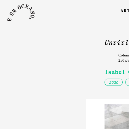
ar
Untitl
Coluna
250 x 
Isabel 
2020