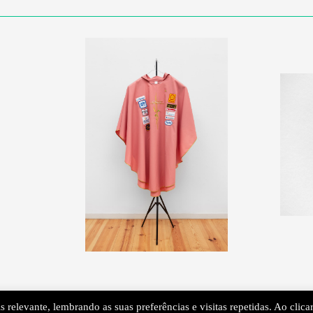
 relevante, lembrando as suas preferências e visitas repetidas. Ao clica