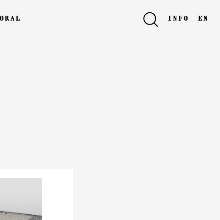
oral
info
en