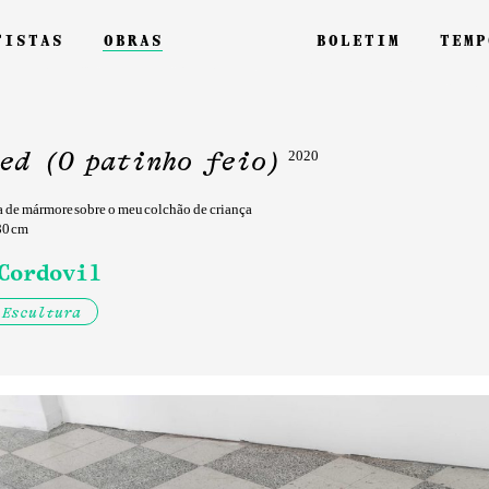
tistas
obras
boletim
temp
ed (O patinho feio)
2020
 de mármore sobre o meu colchão de criança
80 cm
Cordovil
Escultura