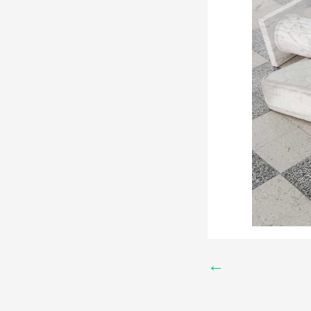
e season 7
←