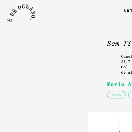
ar
Sem Tí
Cane
21,7
Col. 
de A
Maria A
1960