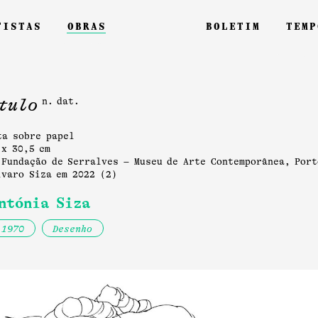
tistas
obras
boletim
temp
tulo
n. dat.
ta sobre papel
 x 30,5 cm
Fundação de Serralves – Museu de Arte Contemporânea, Porto
́lvaro Siza em 2022 (2)
ntónia Siza
1970
Desenho