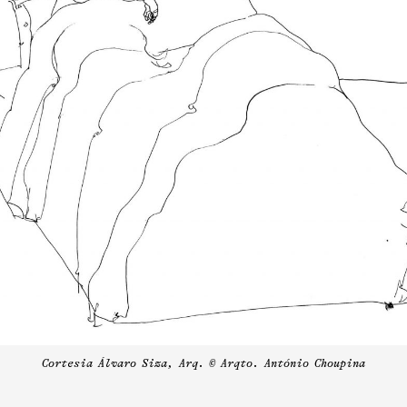
Cortesia Álvaro Siza, Arq. © Arqto. António Choupina