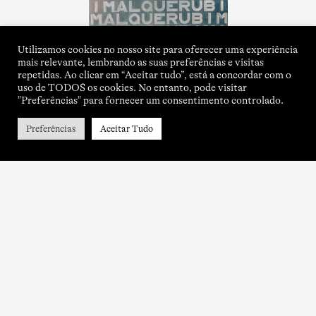
Utilizamos cookies no nosso site para oferecer uma experiência
mais relevante, lembrando as suas preferências e visitas
repetidas. Ao clicar em “Aceitar tudo”, está a concordar com o
uso de TODOS os cookies. No entanto, pode visitar
"Preferências" para fornecer um consentimento controlado.
Preferências
Aceitar Tudo
Sobre
Contactos
Título de Isabel Carvalho
Newsletter
Patrocínios & Apoios
Instagram
Links Úteis
Twitter
© autoras das obras e autoras dos textos, 2026