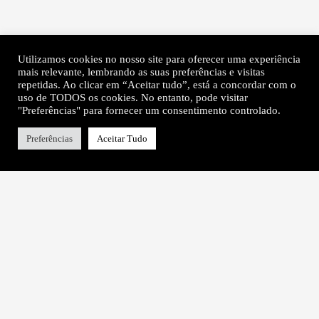
Utilizamos cookies no nosso site para oferecer uma experiência
mais relevante, lembrando as suas preferências e visitas
repetidas. Ao clicar em “Aceitar tudo”, está a concordar com o
uso de TODOS os cookies. No entanto, pode visitar
"Preferências" para fornecer um consentimento controlado.
Preferências
Aceitar Tudo
Sobre
Contactos
Título de Isabel Carvalho
Newsletter
Patrocínios & Apoios
Instagram
Links Úteis
Twitter
© autoras das obras e autoras dos textos, 2026