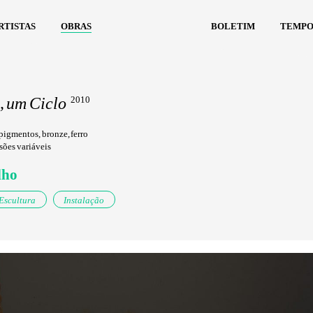
rtistas
obras
boletim
tempo
 um Ciclo
2010
pigmentos, bronze, ferro
ões variáveis
lho
Escultura
Instalação