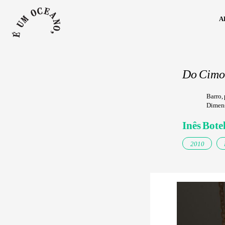
a
Do Cimo,
Barro, 
Dimens
Inês Bote
2010