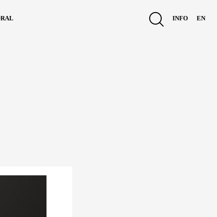
ral
info
en