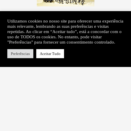
Utilizamos cookies no nosso site para oferecer uma experiência
mais relevante, lembrando as suas preferências e visitas
repetidas. Ao clicar em “Aceitar tudo”, está a concordar com o
uso de TODOS os cookies. No entanto, pode visitar
"Preferências" para fornecer um consentimento controlado.
Preferências
Aceitar Tudo
About
Contacts
Title of Isabel Carvalho
Newsletter
Sponsors & Support
Instagram
Useful Links
Twitter
© authors of the works and authors of the texts, 2026