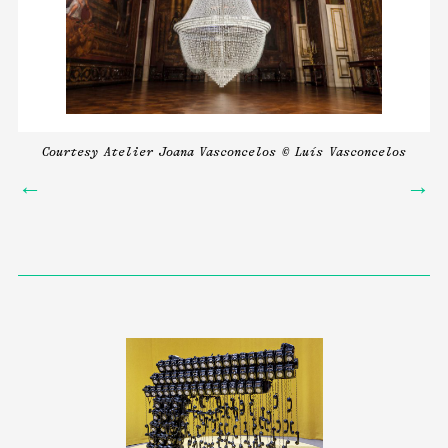
sy
Courtesy Atelier Joana Vasconcelos © Luís Vasconcelos
←
→