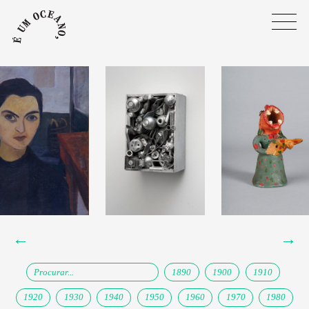
←
→
1890
1900
1910
1920
1930
1940
1950
1960
1970
1980