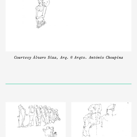
Courtesy Álvaro Siza, Arq. © Arqto. António Choupina