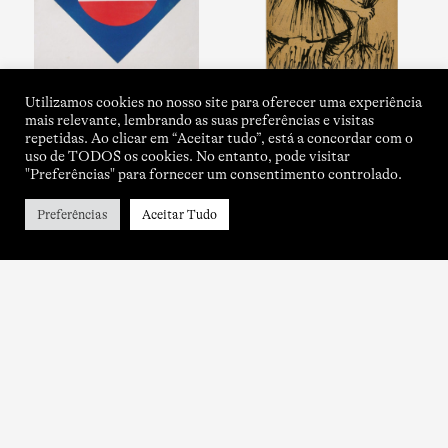
Utilizamos cookies no nosso site para oferecer uma experiência
mais relevante, lembrando as suas preferências e visitas
repetidas. Ao clicar em “Aceitar tudo”, está a concordar com o
uso de TODOS os cookies. No entanto, pode visitar
"Preferências" para fornecer um consentimento controlado.
Preferências
Aceitar Tudo
About
Contacts
Title of Isabel Carvalho
Newsletter
Sponsors & Support
Instagram
Useful Links
Twitter