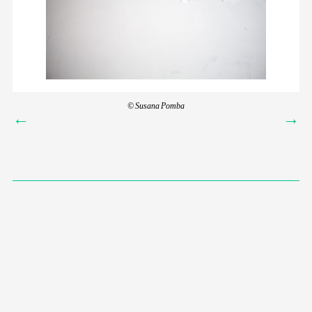
© Susana Pomba
←
→