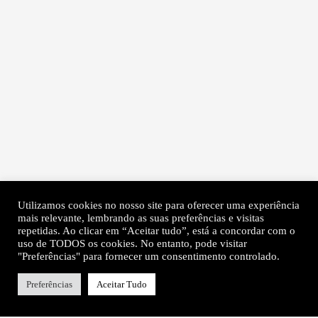
Utilizamos cookies no nosso site para oferecer uma experiência
mais relevante, lembrando as suas preferências e visitas
repetidas. Ao clicar em “Aceitar tudo”, está a concordar com o
uso de TODOS os cookies. No entanto, pode visitar
"Preferências" para fornecer um consentimento controlado.
Preferências
Aceitar Tudo