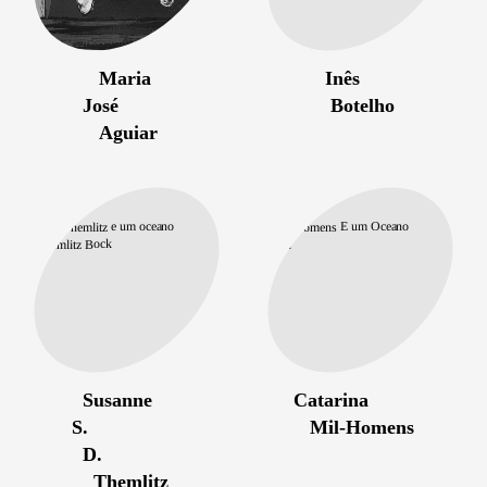
Maria
Inês
José
Botelho
Aguiar
Susanne
Catarina
S.
Mil-Homens
D.
Themlitz